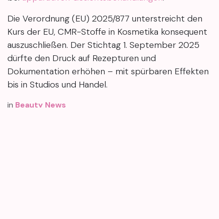
Die Verordnung (EU) 2025/877 unterstreicht den
Kurs der EU, CMR-Stoffe in Kosmetika konsequent
auszuschließen. Der Stichtag 1. September 2025
dürfte den Druck auf Rezepturen und
Dokumentation erhöhen – mit spürbaren Effekten
bis in Studios und Handel.
in
Beauty News
#
#beautyblog
#beautytipps
#hautpflege
#kosmetikwissen
#pflegeroutine
Maria Petrenko
3. Februar 2026
DIESEN BEITRAG TEILEN