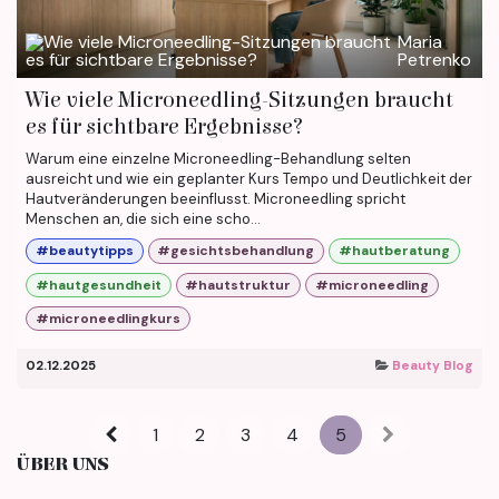
Maria
Petrenko
Wie viele Microneedling-Sitzungen braucht
es für sichtbare Ergebnisse?
Warum eine einzelne Microneedling-Behandlung selten
ausreicht und wie ein geplanter Kurs Tempo und Deutlichkeit der
Hautveränderungen beeinflusst. Microneedling spricht
Menschen an, die sich eine scho...
#beautytipps
#gesichtsbehandlung
#hautberatung
#hautgesundheit
#hautstruktur
#microneedling
#microneedlingkurs
02.12.2025
Beauty Blog
1
2
3
4
5
ÜBER UNS