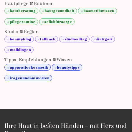
Hautpflege & Routinen
#hautberatung
#hautgesundheit
#kosmetikwissen
#pflegeroutine
#selbstfürsorge
Studio & Region
#beautyblog
#fellbach
#studioalltag
#stuttgart
#waiblingen
Tipps, Empfehlungen & Wissen
#apparativekosmetik
#beautytipps
#fragenundantworten
Ihre Haut in besten Händen – mit Herz und