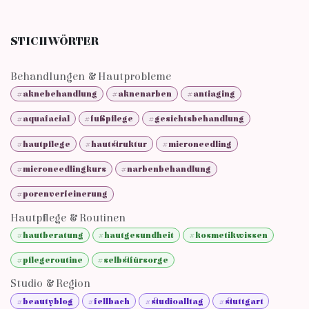
STICHWÖRTER
Behandlungen & Hautprobleme
#aknebehandlung
#aknenarben
#antiaging
#aquafacial
#fußpflege
#gesichtsbehandlung
#hautpflege
#hautstruktur
#microneedling
#microneedlingkurs
#narbenbehandlung
#porenverfeinerung
Hautpflege & Routinen
#hautberatung
#hautgesundheit
#kosmetikwissen
#pflegeroutine
#selbstfürsorge
Studio & Region
#beautyblog
#fellbach
#studioalltag
#stuttgart