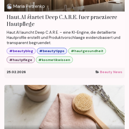
Maria Petrenko
Haut.AI startet Deep C.A.R.E. fuer praezisere
Hautpflege
Haut.AI launcht Deep C.A.R.E. – eine KI-Engine, die detaillierte
Hautprofile erstellt und Produktvorschlaege evidenzbasiert und
transparent begruendet.
#beautyblog
#beautytipps
#hautgesundheit
#hautpflege
#kosmetikwissen
25.02.2026
Beauty News