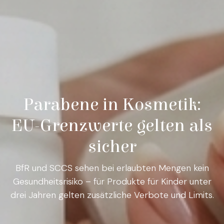
Parabene in Kosmetik:
EU-Grenzwerte gelten als
sicher
BfR und SCCS sehen bei erlaubten Mengen kein
Gesundheitsrisiko – für Produkte für Kinder unter
drei Jahren gelten zusätzliche Verbote und Limits.