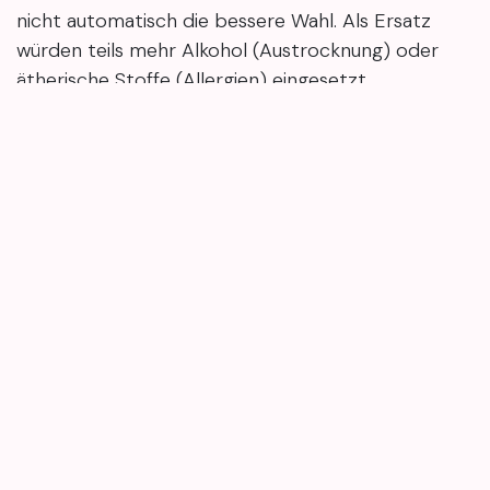
nicht automatisch die bessere Wahl. Als Ersatz
würden teils mehr Alkohol (Austrocknung) oder
ätherische Stoffe (Allergien) eingesetzt.
Die Einordnung von BfR und SCCS verschiebt die
Parabene-Debatte weg von Grundsatzfragen hin
zu Mengen, Produktgruppen und Kombinationen.
Für Salon- und Spa-Kundschaft ist das vor allem
bei Kinderprodukten und bei mehreren gleichzeitig
genutzten Pflegeprodukten relevant.
Wenn du Inhaltsstoffe künftig etwas leichter
einordnen möchtest: mary4.beauty bietet
verständliche Hintergrundinfos zu Kosmetik-
Inhaltsstoffen und hilft dabei, Produktangaben und
Bewertungen ruhiger zu bewerten.
So lässt sich Schritt für Schritt mehr zu