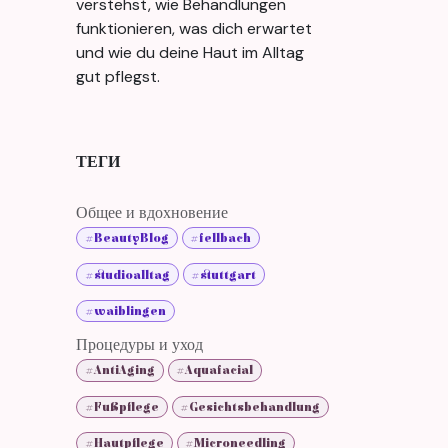
verstehst, wie Behandlungen
funktionieren, was dich erwartet
und wie du deine Haut im Alltag
gut pflegst.
ТЕГИ
Общее и вдохновение
#BeautyBlog
#fellbach
#studioalltag
#stuttgart
#waiblingen
Процедуры и уход
#AntiAging
#Aquafacial
#Fußpflege
#Gesichtsbehandlung
#Hautpflege
#Microneedling