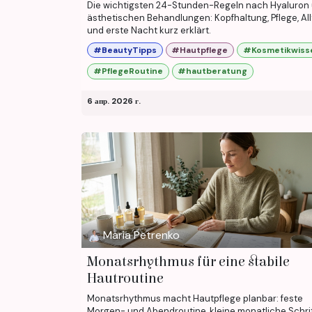
Die wichtigsten 24-Stunden-Regeln nach Hyaluron
ästhetischen Behandlungen: Kopfhaltung, Pflege, Al
und erste Nacht kurz erklärt.
#BeautyTipps
#Hautpflege
#Kosmetikwiss
#PflegeRoutine
#hautberatung
6 апр. 2026 г.
Maria Petrenko
Monatsrhythmus für eine stabile
Hautroutine
Monatsrhythmus macht Hautpflege planbar: feste
Morgen- und Abendroutine, kleine monatliche Schri