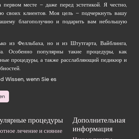
 первом месте – даже перед эстетикой. Я честно,
ую своих клиентов. Моя цель – подчеркнуть вашу
 вашему благополучию и подарить вам небольшую
ко из Фелльбаха, но и из Штутгарта, Вайблинга,
а. Особенно популярны такие процедуры, как
тные процедуры, а также расслабляющий педикюр и
бностей.
und Wissen, wenn Sie es
en
улярные процедуры
Дополнительная
информация
отное лечение и сияние