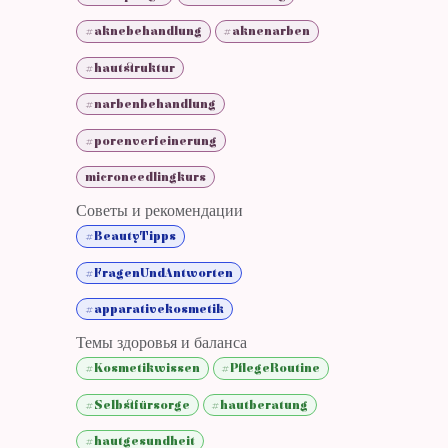
#aknebehandlung
#aknenarben
#hautstruktur
#narbenbehandlung
#porenverfeinerung
microneedlingkurs
Советы и рекомендации
#BeautyTipps
#FragenUndAntworten
#apparativekosmetik
Темы здоровья и баланса
#Kosmetikwissen
#PflegeRoutine
#Selbstfürsorge
#hautberatung
#hautgesundheit