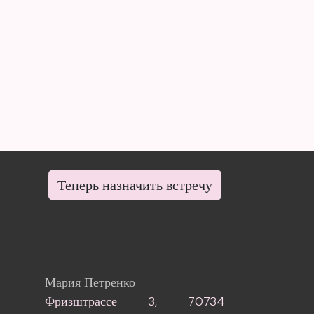
Теперь назначить встречу
Мария Петренко
Фризштрассе 3, 70734