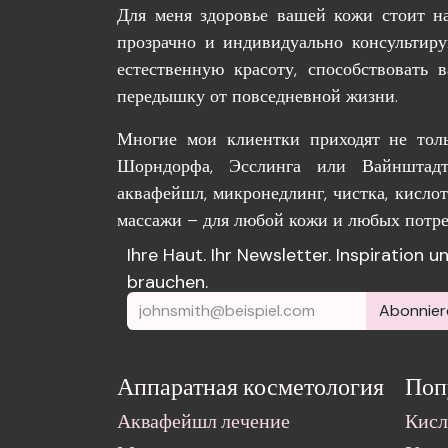
Для меня здоровье вашей кожи стоит на
прозрачно и индивидуально консультир
естественную красоту, способствовать
передышку от повседневной жизни.
Многие мои клиентки приходят не толь
Шорндорфа, Эсслинга или Вайнштадт
аквафейшл, микронедлинг, чистка, кисло
массажи – для любой кожи и любых потре
Ihre Haut. Ihr Newsletter. Inspiration 
brauchen.
Abonnier
Аппаратная косметология
Поп
Аквафейшл лечение
Кисл