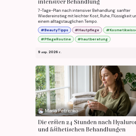
intensiver Behandlung
7-Tage-Plan nach intensiver Behandlung: sanfter
Wiedereinstieg mit leichter Kost, Ruhe, Flüssigkeit u
einem alltagstauglichen Tempo.
#BeautyTipps
#Hautpflege
#Kosmetikwiss
#PflegeRoutine
#hautberatung
9 апр. 2026 г.
Maria Petrenko
Die ersten 24 Stunden nach Hyaluro
und ästhetischen Behandlungen