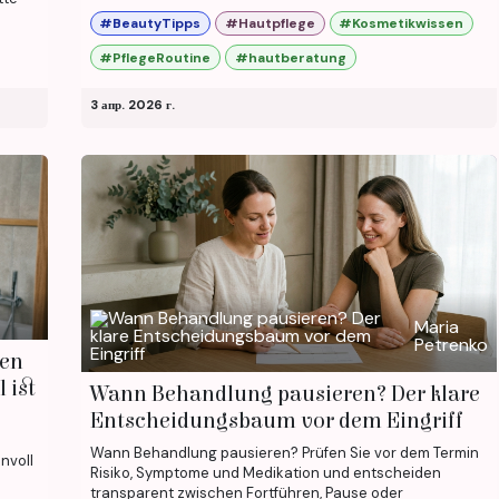
#BeautyTipps
#Hautpflege
#Kosmetikwissen
#PflegeRoutine
#hautberatung
3 апр. 2026 г.
Maria
Petrenko
ten
 ist
Wann Behandlung pausieren? Der klare
Entscheidungsbaum vor dem Eingriff
Wann Behandlung pausieren? Prüfen Sie vor dem Termin
nvoll
Risiko, Symptome und Medikation und entscheiden
transparent zwischen Fortführen, Pause oder