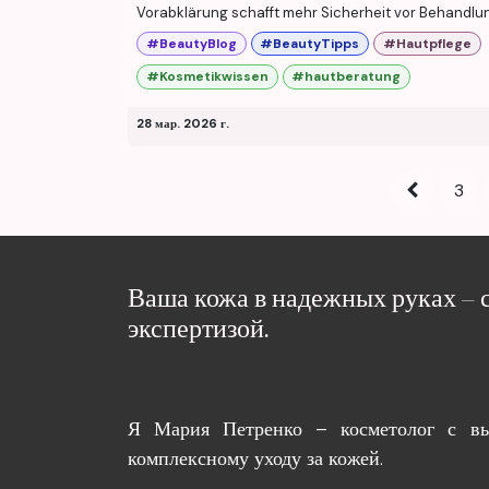
Vorabklärung schafft mehr Sicherheit vor Behandlu
#BeautyBlog
#BeautyTipps
#Hautpflege
#Kosmetikwissen
#hautberatung
28 мар. 2026 г.
3
Ваша кожа в надежных руках – 
экспертизой.
Я Мария Петренко – косметолог с в
комплексному уходу за кожей.