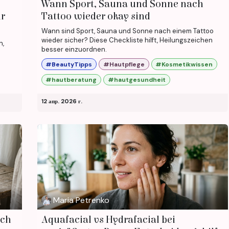
Wann Sport, Sauna und Sonne nach
ür
Tattoo wieder okay sind
Wann sind Sport, Sauna und Sonne nach einem Tattoo
wieder sicher? Diese Checkliste hilft, Heilungszeichen
n,
besser einzuordnen.
#BeautyTipps
#Hautpflege
#Kosmetikwissen
#hautberatung
#hautgesundheit
12 апр. 2026 г.
Maria Petrenko
ach
Aquafacial vs Hydrafacial bei