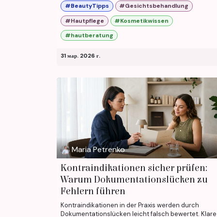
#BeautyTipps
#Gesichtsbehandlung
#Hautpflege
#Kosmetikwissen
#hautberatung
31 мар. 2026 г.
Maria Petrenko
Kontraindikationen sicher prüfen:
Warum Dokumentationslücken zu
Fehlern führen
Kontraindikationen in der Praxis werden durch
Dokumentationslücken leicht falsch bewertet. Klare