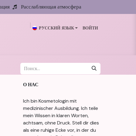
ация
Расслабляющая атмосфера
РУССКИЙ ЯЗЫК
ВОЙТИ
ии
Галерея
Блог
Обо мне
Контакты
О НАС
Ich bin Kosmetologin mit
medizinischer Ausbildung. Ich teile
mein Wissen in klaren Worten,
achtsam, ohne Druck. Stell dir dies
als eine ruhige Ecke vor, in der du