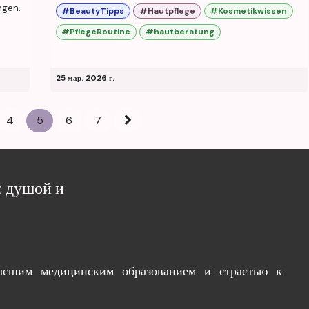
ngen.
#BeautyTipps
#Hautpflege
#Kosmetikwissen
#PflegeRoutine
#hautberatung
25 мар. 2026 г.
4
5
6
7
с душой и
ысшим медицинским образованием и страстью к