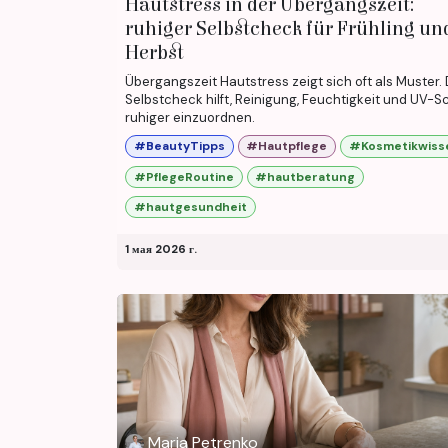
Hautstress in der Übergangszeit:
ruhiger Selbstcheck für Frühling un
Herbst
Übergangszeit Hautstress zeigt sich oft als Muster.
Selbstcheck hilft, Reinigung, Feuchtigkeit und UV-S
ruhiger einzuordnen.
#BeautyTipps
#Hautpflege
#Kosmetikwiss
#PflegeRoutine
#hautberatung
#hautgesundheit
1 мая 2026 г.
Maria Petrenko