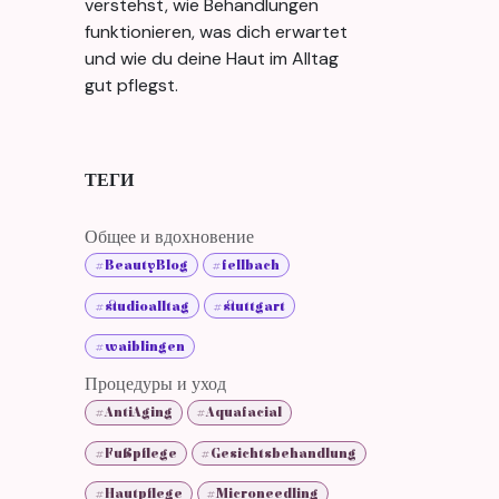
verstehst, wie Behandlungen
funktionieren, was dich erwartet
und wie du deine Haut im Alltag
gut pflegst.
ТЕГИ
Общее и вдохновение
#BeautyBlog
#fellbach
#studioalltag
#stuttgart
#waiblingen
Процедуры и уход
#AntiAging
#Aquafacial
#Fußpflege
#Gesichtsbehandlung
#Hautpflege
#Microneedling