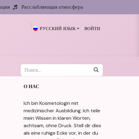
ация
Расслабляющая атмосфера
РУССКИЙ ЯЗЫК
ВОЙТИ
ии
Галерея
Блог
Обо мне
Контакты
О НАС
Ich bin Kosmetologin mit
medizinischer Ausbildung. Ich teile
mein Wissen in klaren Worten,
achtsam, ohne Druck. Stell dir dies
als eine ruhige Ecke vor, in der du