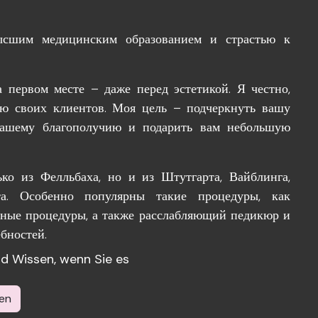
ысшим медицинским образованием и страстью к
 первом месте – даже перед эстетикой. Я честно,
ую своих клиентов. Моя цель – подчеркнуть вашу
 вашему благополучию и подарить вам небольшую
ко из Фелльбаха, но и из Штутгарта, Вайблинга,
а. Особенно популярны такие процедуры, как
тные процедуры, а также расслабляющий педикюр и
бностей.
und Wissen, wenn Sie es
en