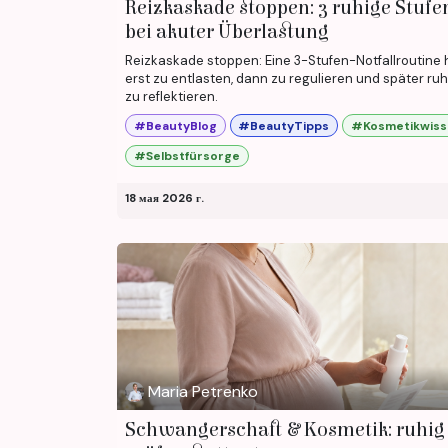
Reizkaskade stoppen: 3 ruhige Stufe
bei akuter Überlastung
Reizkaskade stoppen: Eine 3-Stufen-Notfallroutine hi
erst zu entlasten, dann zu regulieren und später ruh
zu reflektieren.
#BeautyBlog
#BeautyTipps
#Kosmetikwis
#Selbstfürsorge
18 мая 2026 г.
Maria Petrenko
Schwangerschaft & Kosmetik: ruhig