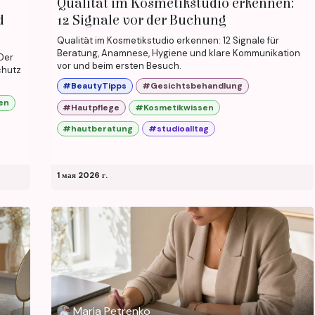
Qualität im Kosmetikstudio erkennen:
d
12 Signale vor der Buchung
Qualität im Kosmetikstudio erkennen: 12 Signale für
Beratung, Anamnese, Hygiene und klare Kommunikation
 Der
vor und beim ersten Besuch.
chutz
#BeautyTipps
#Gesichtsbehandlung
en
#Hautpflege
#Kosmetikwissen
#hautberatung
#studioalltag
1 мая 2026 г.
Maria Petrenko