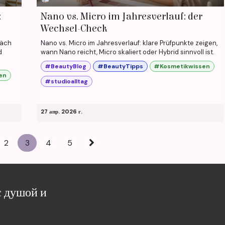
:
Nano vs. Micro im Jahresverlauf: der
Wechsel-Check
räch
Nano vs. Micro im Jahresverlauf: klare Prüfpunkte zeigen,
d
wann Nano reicht, Micro skaliert oder Hybrid sinnvoll ist.
#BeautyBlog
#BeautyTipps
#Kosmetikwissen
en
#studioalltag
27 апр. 2026 г.
2
3
4
5
с душой и