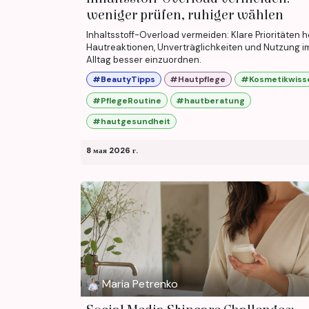
weniger prüfen, ruhiger wählen
Inhaltsstoff-Overload vermeiden: Klare Prioritäten h
Hautreaktionen, Unverträglichkeiten und Nutzung i
Alltag besser einzuordnen.
#BeautyTipps
#Hautpflege
#Kosmetikwiss
#PflegeRoutine
#hautberatung
#hautgesundheit
8 мая 2026 г.
Maria Petrenko