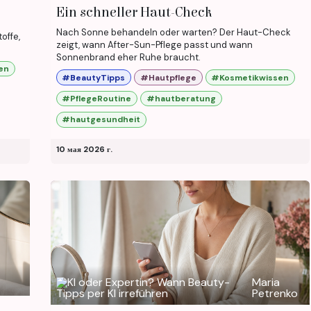
Ein schneller Haut-Check
Nach Sonne behandeln oder warten? Der Haut-Check
offe,
zeigt, wann After-Sun-Pflege passt und wann
Sonnenbrand eher Ruhe braucht.
en
#BeautyTipps
#Hautpflege
#Kosmetikwissen
#PflegeRoutine
#hautberatung
#hautgesundheit
10 мая 2026 г.
Maria
Petrenko