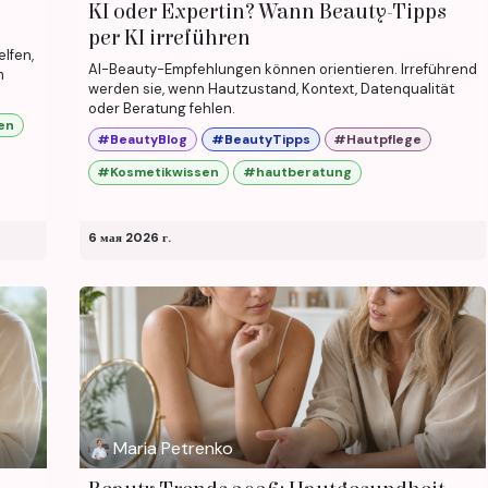
KI oder Expertin? Wann Beauty-Tipps
per KI irreführen
elfen,
AI-Beauty-Empfehlungen können orientieren. Irreführend
m
werden sie, wenn Hautzustand, Kontext, Datenqualität
oder Beratung fehlen.
en
#BeautyBlog
#BeautyTipps
#Hautpflege
#Kosmetikwissen
#hautberatung
6 мая 2026 г.
Maria Petrenko