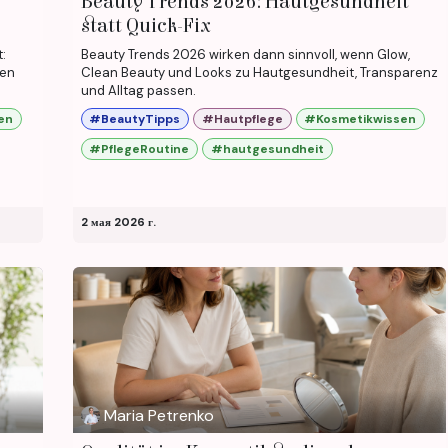
Beauty Trends 2026: Hautgesundheit
statt Quick-Fix
:
Beauty Trends 2026 wirken dann sinnvoll, wenn Glow,
hen
Clean Beauty und Looks zu Hautgesundheit, Transparenz
und Alltag passen.
en
#BeautyTipps
#Hautpflege
#Kosmetikwissen
#PflegeRoutine
#hautgesundheit
2 мая 2026 г.
Maria Petrenko