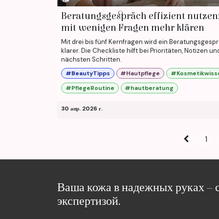
Beratungsgespräch effizient nutzen
mit wenigen Fragen mehr klären
Mit drei bis fünf Kernfragen wird ein Beratungsgesp
klarer. Die Checkliste hilft bei Prioritäten, Notizen un
nächsten Schritten.
#BeautyTipps
#Hautpflege
#Kosmetikwiss
#PflegeRoutine
#hautberatung
30 апр. 2026 г.
1
Ваша кожа в надежных руках – 
экспертизой.