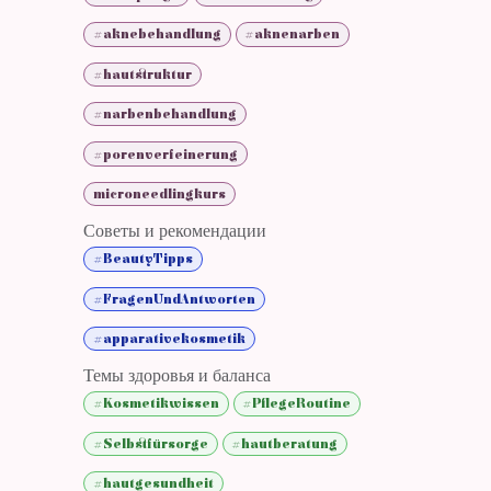
#aknebehandlung
#aknenarben
#hautstruktur
#narbenbehandlung
#porenverfeinerung
microneedlingkurs
Советы и рекомендации
#BeautyTipps
#FragenUndAntworten
#apparativekosmetik
Темы здоровья и баланса
#Kosmetikwissen
#PflegeRoutine
#Selbstfürsorge
#hautberatung
#hautgesundheit