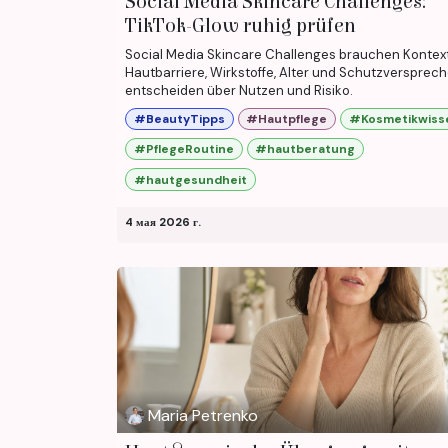
Social Media Skincare Challenges:
TikTok-Glow ruhig prüfen
Social Media Skincare Challenges brauchen Kontext
Hautbarriere, Wirkstoffe, Alter und Schutzversprec
entscheiden über Nutzen und Risiko.
#BeautyTipps
#Hautpflege
#Kosmetikwiss
#PflegeRoutine
#hautberatung
#hautgesundheit
4 мая 2026 г.
Maria Petrenko