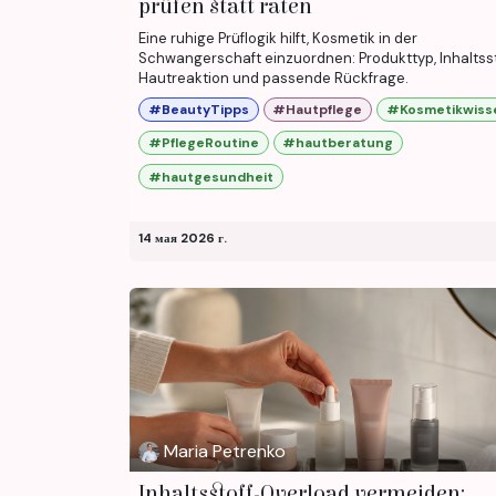
prüfen statt raten
Eine ruhige Prüflogik hilft, Kosmetik in der
Schwangerschaft einzuordnen: Produkttyp, Inhaltsst
Hautreaktion und passende Rückfrage.
#BeautyTipps
#Hautpflege
#Kosmetikwiss
#PflegeRoutine
#hautberatung
#hautgesundheit
14 мая 2026 г.
Maria Petrenko
Inhaltsstoff-Overload vermeiden: