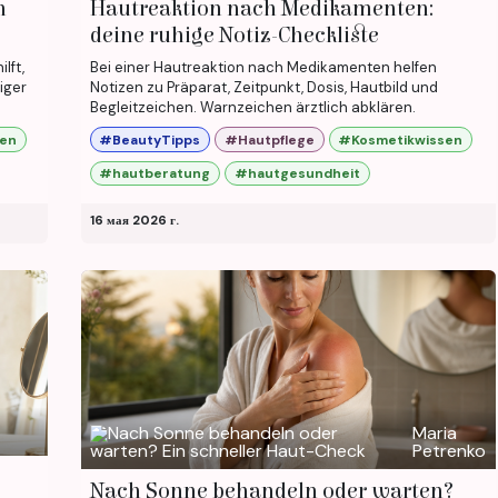
n
Hautreaktion nach Medikamenten:
deine ruhige Notiz-Checkliste
lft,
Bei einer Hautreaktion nach Medikamenten helfen
iger
Notizen zu Präparat, Zeitpunkt, Dosis, Hautbild und
Begleitzeichen. Warnzeichen ärztlich abklären.
sen
#BeautyTipps
#Hautpflege
#Kosmetikwissen
#hautberatung
#hautgesundheit
16 мая 2026 г.
Maria
Petrenko
Nach Sonne behandeln oder warten?