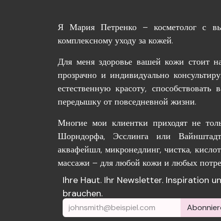
Я Мария Петренко – косметолог с в
комплексному уходу за кожей.
Для меня здоровье вашей кожи стоит на
прозрачно и индивидуально консультир
естественную красоту, способствовать
передышку от повседневной жизни.
Многие мои клиентки приходят не толь
Шорндорфа, Эсслинга или Вайнштадт
аквафейшл, микронедлинг, чистка, кисло
массажи – для любой кожи и любых потре
Ihre Haut. Ihr Newsletter. Inspiration 
brauchen.
Abonnier