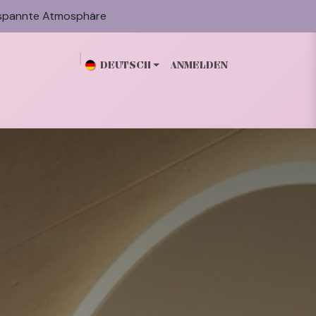
spannte Atmosphäre
DEUTSCH
ANMELDEN
n
Galerie
Blog
Über mich
Kontakt