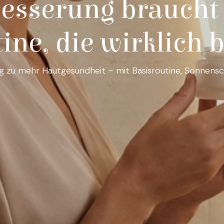
esserung braucht Z
ine, die wirklich b
 Weg zu mehr Hautgesundheit – mit Basisroutine, Sonnens