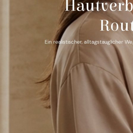
Hautverb
Rout
Ein realistischer, alltagstauglicher