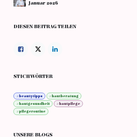
Januar 2026
DIESEN BEITRAG TEILEN
STICHWÖRTER
#beautytipps
#hautberatung
#hautgesundheit
#hautpflege
#pflegeroutine
UNSERE BLOGS