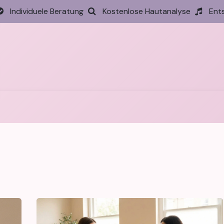
Individuele Beratung
Kostenlose Hautanalyse
Ent
tseite
Behandlungen
Preise
Termin
Aktione