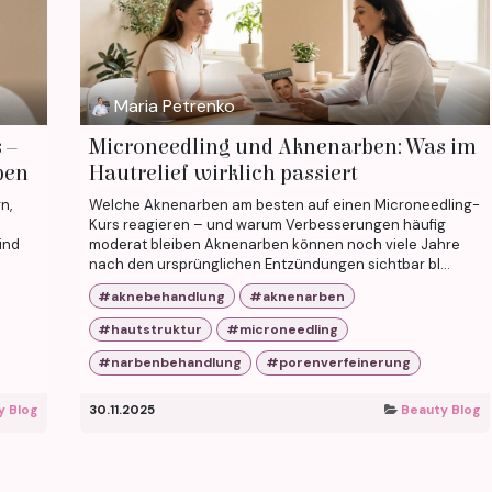
Maria Petrenko
 –
Microneedling und Aknenarben: Was im
ben
Hautrelief wirklich passiert
n,
Welche Aknenarben am besten auf einen Microneedling-
Kurs reagieren – und warum Verbesserungen häufig
ind
moderat bleiben Aknenarben können noch viele Jahre
nach den ursprünglichen Entzündungen sichtbar bl...
#aknebehandlung
#aknenarben
#hautstruktur
#microneedling
#narbenbehandlung
#porenverfeinerung
y Blog
30.11.2025
Beauty Blog