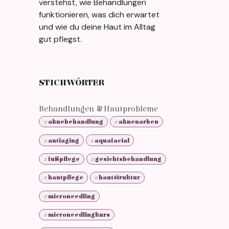
verstehst, wie Behandlungen
funktionieren, was dich erwartet
und wie du deine Haut im Alltag
gut pflegst.
STICHWÖRTER
Behandlungen & Hautprobleme
#aknebehandlung
#aknenarben
#antiaging
#aquafacial
#fußpflege
#gesichtsbehandlung
#hautpflege
#hautstruktur
#microneedling
#microneedlingkurs