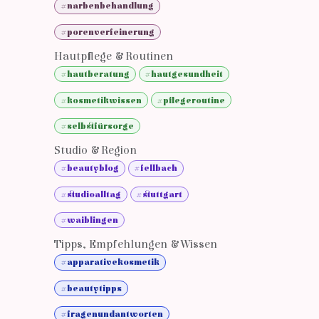
#narbenbehandlung
#porenverfeinerung
Hautpflege & Routinen
#hautberatung
#hautgesundheit
#kosmetikwissen
#pflegeroutine
#selbstfürsorge
Studio & Region
#beautyblog
#fellbach
#studioalltag
#stuttgart
#waiblingen
Tipps, Empfehlungen & Wissen
#apparativekosmetik
#beautytipps
#fragenundantworten