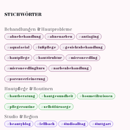
STICHWÖRTER
Behandlungen & Hautprobleme
#aknebehandlung
#aknenarben
#antiaging
#aquafacial
#fußpflege
#gesichtsbehandlung
#hautpflege
#hautstruktur
#microneedling
#microneedlingkurs
#narbenbehandlung
#porenverfeinerung
Hautpflege & Routinen
#hautberatung
#hautgesundheit
#kosmetikwissen
#pflegeroutine
#selbstfürsorge
Studio & Region
#beautyblog
#fellbach
#studioalltag
#stuttgart