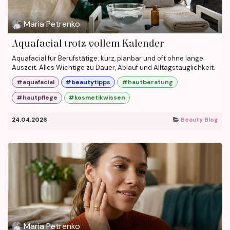
Maria Petrenko
Aquafacial trotz vollem Kalender
Aquafacial für Berufstätige: kurz, planbar und oft ohne lange
Auszeit. Alles Wichtige zu Dauer, Ablauf und Alltagstauglichkeit.
#aquafacial
#beautytipps
#hautberatung
#hautpflege
#kosmetikwissen
24.04.2026
Beauty Blog
Maria Petrenko