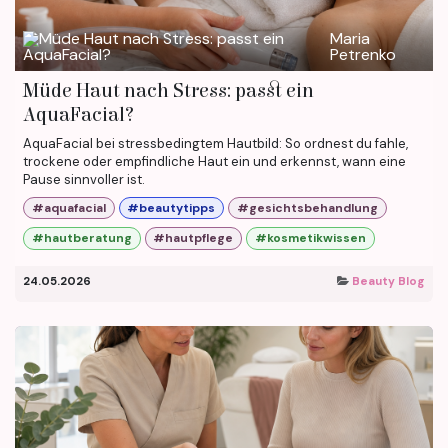
Maria
Petrenko
Müde Haut nach Stress: passt ein
AquaFacial?
AquaFacial bei stressbedingtem Hautbild: So ordnest du fahle,
trockene oder empfindliche Haut ein und erkennst, wann eine
Pause sinnvoller ist.
#aquafacial
#beautytipps
#gesichtsbehandlung
#hautberatung
#hautpflege
#kosmetikwissen
24.05.2026
Beauty Blog