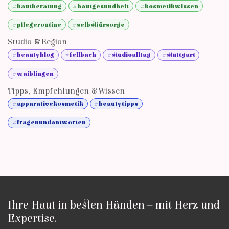
#hautberatung
#hautgesundheit
#kosmetikwissen
#pflegeroutine
#selbstfürsorge
Studio & Region
#beautyblog
#fellbach
#studioalltag
#stuttgart
#waiblingen
Tipps, Empfehlungen & Wissen
#apparativekosmetik
#beautytipps
#fragenundantworten
Ihre Haut in besten Händen – mit Herz und
Expertise.