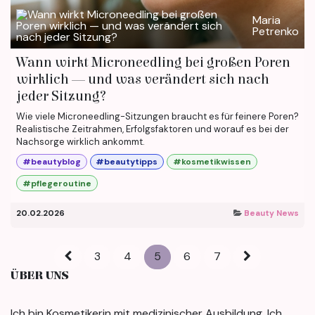
Maria
Petrenko
Wann wirkt Microneedling bei großen Poren
wirklich — und was verändert sich nach
jeder Sitzung?
Wie viele Microneedling-Sitzungen braucht es für feinere Poren?
Realistische Zeitrahmen, Erfolgsfaktoren und worauf es bei der
Nachsorge wirklich ankommt.
#beautyblog
#beautytipps
#kosmetikwissen
#pflegeroutine
20.02.2026
Beauty News
3
4
5
6
7
ÜBER UNS
Ich bin Kosmetikerin mit medizinischer Ausbildung. Ich