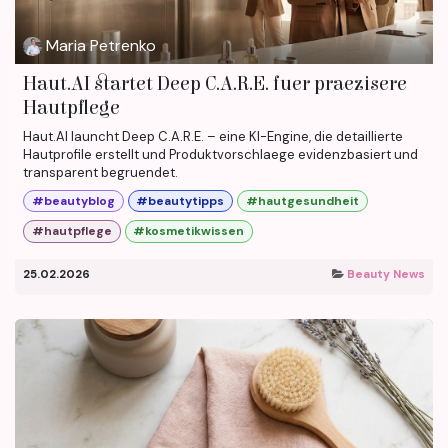
Maria Petrenko
Haut.AI startet Deep C.A.R.E. fuer praezisere
Hautpflege
Haut.AI launcht Deep C.A.R.E. – eine KI-Engine, die detaillierte
Hautprofile erstellt und Produktvorschlaege evidenzbasiert und
transparent begruendet.
#beautyblog
#beautytipps
#hautgesundheit
#hautpflege
#kosmetikwissen
25.02.2026
Beauty News