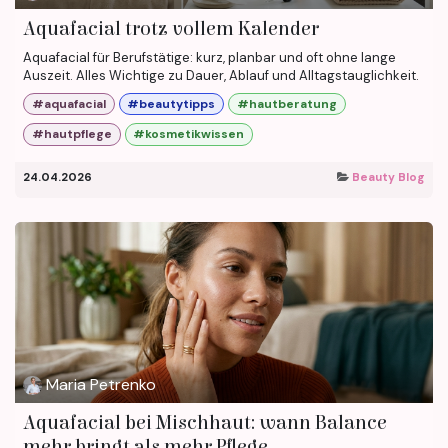
Aquafacial trotz vollem Kalender
Aquafacial für Berufstätige: kurz, planbar und oft ohne lange
Auszeit. Alles Wichtige zu Dauer, Ablauf und Alltagstauglichkeit.
#aquafacial
#beautytipps
#hautberatung
#hautpflege
#kosmetikwissen
24.04.2026
Beauty Blog
Maria Petrenko
Aquafacial bei Mischhaut: wann Balance
mehr bringt als mehr Pflege