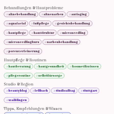
Behandlungen & Hautprobleme
#aknebehandlung
#aknenarben
#antiaging
#aquafacial
#fußpflege
#gesichtsbehandlung
#hautpflege
#hautstruktur
#microneedling
#microneedlingkurs
#narbenbehandlung
#porenverfeinerung
Hautpflege & Routinen
#hautberatung
#hautgesundheit
#kosmetikwissen
#pflegeroutine
#selbstfürsorge
Studio & Region
#beautyblog
#fellbach
#studioalltag
#stuttgart
#waiblingen
Tipps, Empfehlungen & Wissen