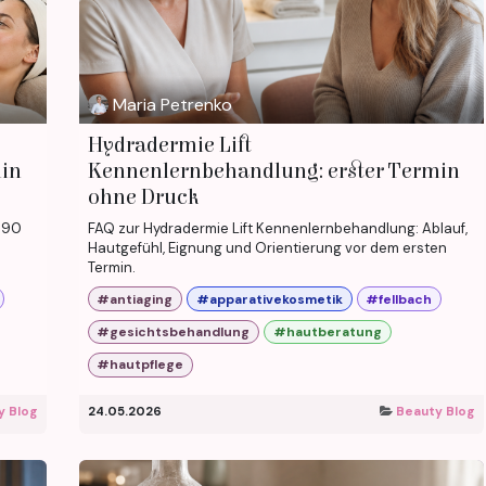
Maria Petrenko
Hydradermie Lift
min
Kennenlernbehandlung: erster Termin
ohne Druck
: 90
FAQ zur Hydradermie Lift Kennenlernbehandlung: Ablauf,
Hautgefühl, Eignung und Orientierung vor dem ersten
Termin.
#antiaging
#apparativekosmetik
#fellbach
#gesichtsbehandlung
#hautberatung
#hautpflege
y Blog
24.05.2026
Beauty Blog