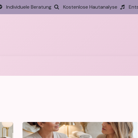
Individuele Beratung
Kostenlose Hautanalyse
Ent
tseite
Behandlungen
Preise
Termin
Aktione