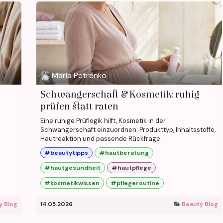
Maria Petrenko
Schwangerschaft & Kosmetik: ruhig
prüfen statt raten
Eine ruhige Prüflogik hilft, Kosmetik in der
Schwangerschaft einzuordnen: Produkttyp, Inhaltsstoffe,
Hautreaktion und passende Rückfrage.
#beautytipps
#hautberatung
#hautgesundheit
#hautpflege
#kosmetikwissen
#pflegeroutine
y Blog
14.05.2026
Beauty Blog