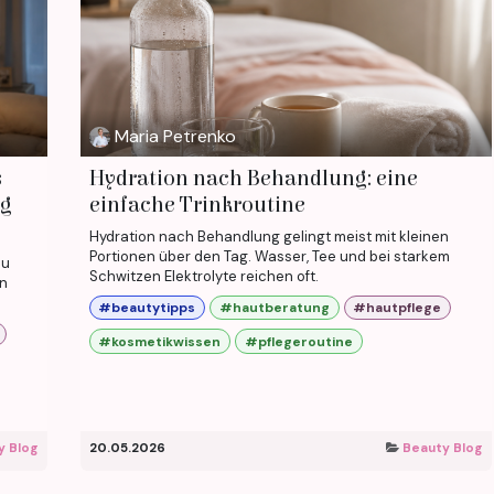
Maria Petrenko
s
Hydration nach Behandlung: eine
lg
einfache Trinkroutine
Hydration nach Behandlung gelingt meist mit kleinen
Portionen über den Tag. Wasser, Tee und bei starkem
du
Schwitzen Elektrolyte reichen oft.
en
#beautytipps
#hautberatung
#hautpflege
#kosmetikwissen
#pflegeroutine
y Blog
20.05.2026
Beauty Blog