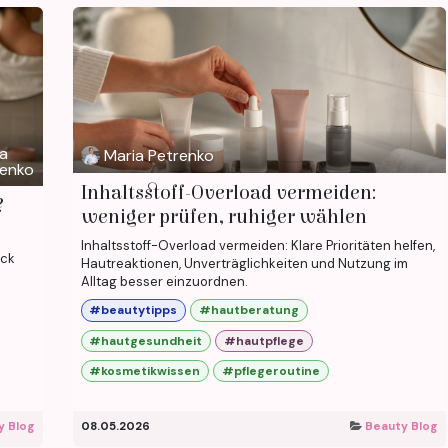
a
Maria Petrenko
renko
Inhaltsstoff-Overload vermeiden:
?
weniger prüfen, ruhiger wählen
Inhaltsstoff-Overload vermeiden: Klare Prioritäten helfen,
eck
Hautreaktionen, Unverträglichkeiten und Nutzung im
Alltag besser einzuordnen.
#beautytipps
#hautberatung
#hautgesundheit
#hautpflege
#kosmetikwissen
#pflegeroutine
y Blog
08.05.2026
Beauty Blog