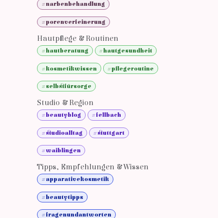
#narbenbehandlung
#porenverfeinerung
Hautpflege & Routinen
#hautberatung
#hautgesundheit
#kosmetikwissen
#pflegeroutine
#selbstfürsorge
Studio & Region
#beautyblog
#fellbach
#studioalltag
#stuttgart
#waiblingen
Tipps, Empfehlungen & Wissen
#apparativekosmetik
#beautytipps
#fragenundantworten