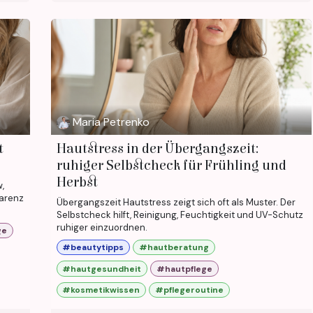
Maria Petrenko
t
Hautstress in der Übergangszeit:
ruhiger Selbstcheck für Frühling und
Herbst
,
parenz
Übergangszeit Hautstress zeigt sich oft als Muster. Der
Selbstcheck hilft, Reinigung, Feuchtigkeit und UV-Schutz
ruhiger einzuordnen.
ge
#beautytipps
#hautberatung
#hautgesundheit
#hautpflege
#kosmetikwissen
#pflegeroutine