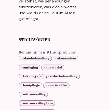
verstehst, wie Behandlungen
funktionieren, was dich erwartet
und wie du deine Haut im Alltag
gut pflegst.
STICHWÖRTER
Behandlungen & Hautprobleme
#aknebehandlung
#aknenarben
#antiaging
#aquafacial
#fußpflege
#gesichtsbehandlung
#hautpflege
#hautstruktur
#microneedling
#microneedlingkurs