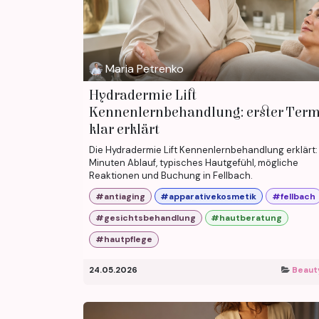
Maria Petrenko
Hydradermie Lift
Kennenlernbehandlung: erster Ter
klar erklärt
Die Hydradermie Lift Kennenlernbehandlung erklärt
Minuten Ablauf, typisches Hautgefühl, mögliche
Reaktionen und Buchung in Fellbach.
#antiaging
#apparativekosmetik
#fellbach
#gesichtsbehandlung
#hautberatung
#hautpflege
24.05.2026
Beaut