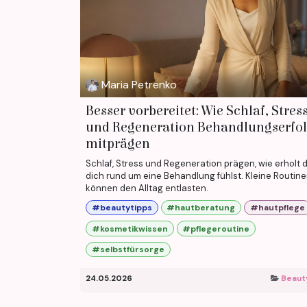
Maria Petrenko
Besser vorbereitet: Wie Schlaf, Stres
und Regeneration Behandlungserfo
mitprägen
Schlaf, Stress und Regeneration prägen, wie erholt 
dich rund um eine Behandlung fühlst. Kleine Routin
können den Alltag entlasten.
#beautytipps
#hautberatung
#hautpflege
#kosmetikwissen
#pflegeroutine
#selbstfürsorge
24.05.2026
Beaut