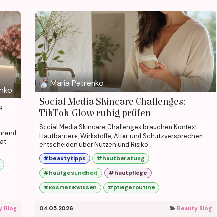
Maria Petrenko
enko
Social Media Skincare Challenges:
s
TikTok-Glow ruhig prüfen
Social Media Skincare Challenges brauchen Kontext:
ührend
Hautbarriere, Wirkstoffe, Alter und Schutzversprechen
tät
entscheiden über Nutzen und Risiko.
#beautytipps
#hautberatung
#hautgesundheit
#hautpflege
#kosmetikwissen
#pflegeroutine
y Blog
04.05.2026
Beauty Blog