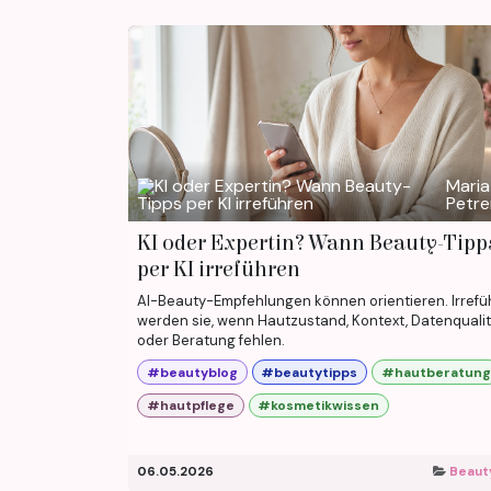
Maria
Petr
KI oder Expertin? Wann Beauty-Tipp
per KI irreführen
AI-Beauty-Empfehlungen können orientieren. Irref
werden sie, wenn Hautzustand, Kontext, Datenquali
oder Beratung fehlen.
#beautyblog
#beautytipps
#hautberatung
#hautpflege
#kosmetikwissen
06.05.2026
Beaut