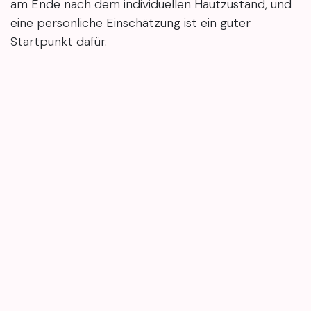
am Ende nach dem individuellen Hautzustand, und
eine persönliche Einschätzung ist ein guter
Startpunkt dafür.
Ob Microneedling oder Nanoneedling besser zu dir
passt, hängt vor allem davon ab, wo dein
Hautanliegen seinen Ursprung hat. Tiefere Narben
und ausgeprägte Falten sprechen für die
intensivere Methode – mit etwas mehr
Erholungszeit. Oberflächliche Themen wie ein
matter Teint oder feine Poren lassen sich mit der
sanfteren Variante oft schon gut angehen. Wie
empfindlich deine Haut ist, spielt dabei eine
genauso große Rolle. Ein persönliches
Beratungsgespräch hilft, die richtige Intensität zu
finden – abgestimmt auf das, was deine Haut
wirklich braucht.