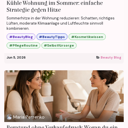
Kühle Wohnung im Sommer: einfache
Strategie gegen Hitze
Sommerhitze in der Wohnung reduzieren: Schatten, richtiges
Lüften, moderate Klimaanlage und Luftfeuchte sinnvoll
kombinieren.
#BeautyBlog
#BeautyTipps
#Kosmetikwissen
#PflegeRoutine
#Selbstfürsorge
Jun 5, 2026
Beauty Blog
Maria Petrenko
Beratung ohne Verkaufsdruck: Woran du ein