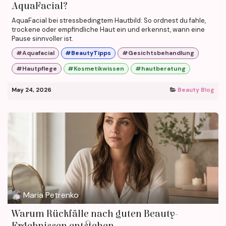
AquaFacial?
AquaFacial bei stressbedingtem Hautbild: So ordnest du fahle,
trockene oder empfindliche Haut ein und erkennst, wann eine
Pause sinnvoller ist.
#Aquafacial
#BeautyTipps
#Gesichtsbehandlung
#Hautpflege
#Kosmetikwissen
#hautberatung
May 24, 2026
Beauty Blog
Maria Petrenko
Warum Rückfälle nach guten Beauty-
Ergebnissen entstehen