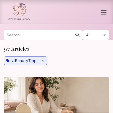
Skip to Content
All
97 Articles
#BeautyTipps
×