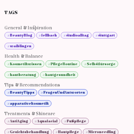
TAGS
General & Inspiration
#BeautyBlog
#fellbach
#studioalltag
#stuttgart
#waiblingen
Health & Balance
#Kosmetikwissen
#PflegeRoutine
#Selbstfürsorge
#hautberatung
#hautgesundheit
Tips & Recommendations
#BeautyTipps
#FragenUndAntworten
#apparativekosmetik
Treatments & Skincare
#AntiAging
#Aquafacial
#Fußpflege
#Gesichtsbehandlung
#Hautpflege
#Microneedling