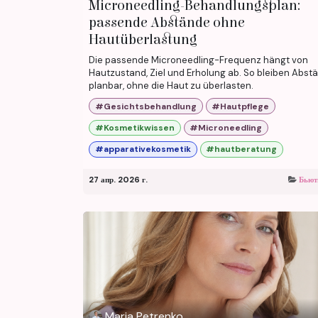
Microneedling-Behandlungsplan:
passende Abstände ohne
Hautüberlastung
Die passende Microneedling-Frequenz hängt von
Hautzustand, Ziel und Erholung ab. So bleiben Abst
planbar, ohne die Haut zu überlasten.
#Gesichtsbehandlung
#Hautpflege
#Kosmetikwissen
#Microneedling
#apparativekosmetik
#hautberatung
27 апр. 2026 г.
Бьют
Maria Petrenko