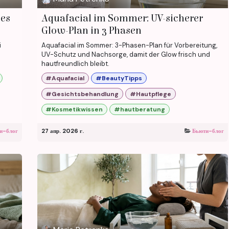
 es
Aquafacial im Sommer: UV-sicherer
Glow-Plan in 3 Phasen
i
Aquafacial im Sommer: 3-Phasen-Plan für Vorbereitung,
UV-Schutz und Nachsorge, damit der Glow frisch und
hautfreundlich bleibt.
#Aquafacial
#BeautyTipps
#Gesichtsbehandlung
#Hautpflege
#Kosmetikwissen
#hautberatung
и-блог
27 апр. 2026 г.
Бьюти-блог