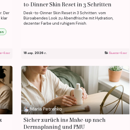
to-Dinner Skin Reset in 3 Schritten
r. Der
Desk-to-Dinner Skin Reset in 3 Schritten: vom
 klar
Büroabendes Look zu Abendfrische mit Hydration,
dezenter Farbe und ruhigem Finish.
en
и-блог
18 апр. 2026 г.
Бьюти-блог
Maria Petrenko
z
Sicher zurück ins Make-up nach
Dermaplaning und PMU