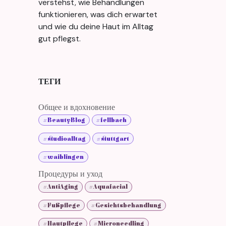
verstehst, wie Behandlungen
funktionieren, was dich erwartet
und wie du deine Haut im Alltag
gut pflegst.
ТЕГИ
Общее и вдохновение
#BeautyBlog
#fellbach
#studioalltag
#stuttgart
#waiblingen
Процедуры и уход
#AntiAging
#Aquafacial
#Fußpflege
#Gesichtsbehandlung
#Hautpflege
#Microneedling