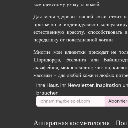
комплексному уходу за кожей.
Для меня здоровье вашей кожи стоит на
прозрачно и индивидуально консультир
естественную красоту, способствовать
передышку от повседневной жизни.
Многие мои клиентки приходят не толь
Шорндорфа, Эсслинга или Вайнштадт
аквафейшл, микронедлинг, чистка, кисло
массажи – для любой кожи и любых потре
Ihre Haut. Ihr Newsletter. Inspiration 
brauchen.
Abonnier
Аппаратная косметология
Поп