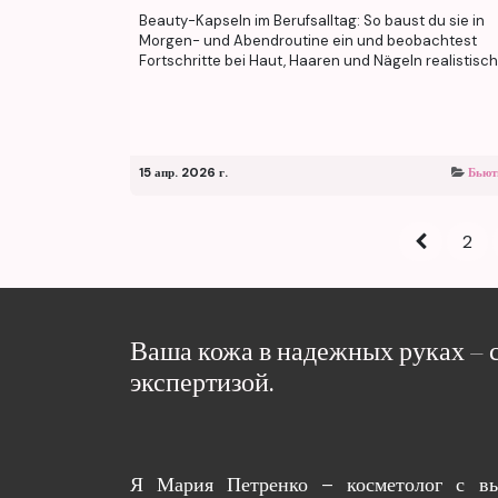
Beauty-Kapseln im Berufsalltag: So baust du sie in
Morgen- und Abendroutine ein und beobachtest
Fortschritte bei Haut, Haaren und Nägeln realistisch
15 апр. 2026 г.
Бьют
2
Ваша кожа в надежных руках – 
экспертизой.
Я Мария Петренко – косметолог с в