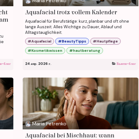
Maria Petrenko
cht
Aquafacial trotz vollem Kalender
d am
Aquafacial für Berufstätige: kurz, planbar und oft ohne
lange Auszeit. Alles Wichtige zu Dauer, Ablauf und
Alltagstauglichkeit.
zu
#Aquafacial
#BeautyTipps
#Hautpflege
ie
#Kosmetikwissen
#hautberatung
и-блог
24 апр. 2026 г.
Бьюти-блог
Maria Petrenko
Aquafacial bei Mischhaut: wann