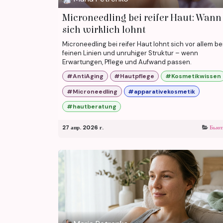
Microneedling bei reifer Haut: Wann
sich wirklich lohnt
Microneedling bei reifer Haut lohnt sich vor allem be
feinen Linien und unruhiger Struktur – wenn
Erwartungen, Pflege und Aufwand passen.
#AntiAging
#Hautpflege
#Kosmetikwissen
#Microneedling
#apparativekosmetik
#hautberatung
27 апр. 2026 г.
Бьют