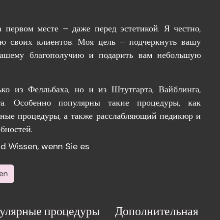
 первом месте – даже перед эстетикой. Я честно,
ую своих клиентов. Моя цель – подчеркнуть вашу
 вашему благополучию и подарить вам небольшую
ко из Фелльбаха, но и из Штутгарта, Вайблинга,
а. Особенно популярны такие процедуры, как
тные процедуры, а также расслабляющий педикюр и
бностей.
und Wissen, wenn Sie es
en
улярные процедуры
Дополнительная