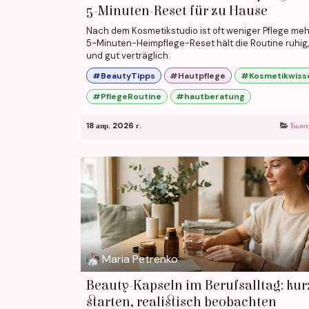
5-Minuten-Reset für zu Hause
Nach dem Kosmetikstudio ist oft weniger Pflege meh
5-Minuten-Heimpflege-Reset hält die Routine ruhig,
und gut verträglich.
#BeautyTipps
#Hautpflege
#Kosmetikwiss
#PflegeRoutine
#hautberatung
18 апр. 2026 г.
Бьют
Maria Petrenko
Beauty-Kapseln im Berufsalltag: kur
starten, realistisch beobachten