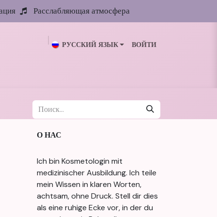
ация
Расслабляющая атмосфера
РУССКИЙ ЯЗЫК
ВОЙТИ
ии
Галерея
Блог
Обо мне
Контакты
О НАС
Ich bin Kosmetologin mit
medizinischer Ausbildung. Ich teile
mein Wissen in klaren Worten,
achtsam, ohne Druck. Stell dir dies
als eine ruhige Ecke vor, in der du