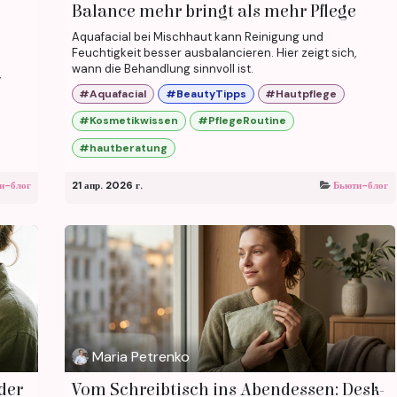
Balance mehr bringt als mehr Pflege
Aquafacial bei Mischhaut kann Reinigung und
Feuchtigkeit besser ausbalancieren. Hier zeigt sich,
wann die Behandlung sinnvoll ist.
,
#Aquafacial
#BeautyTipps
#Hautpflege
#Kosmetikwissen
#PflegeRoutine
#hautberatung
и-блог
21 апр. 2026 г.
Бьюти-блог
Maria Petrenko
der
Vom Schreibtisch ins Abendessen: Desk-