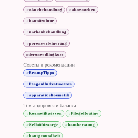
#aknebehandlung
#aknenarben
#hautstruktur
#narbenbehandlung
#porenverfeinerung
microneedlingkurs
Советы и рекомендации
#BeautyTipps
#FragenUndAntworten
#apparativekosmetik
Темы здоровья и баланса
#Kosmetikwissen
#PflegeRoutine
#Selbstfürsorge
#hautberatung
#hautgesundheit