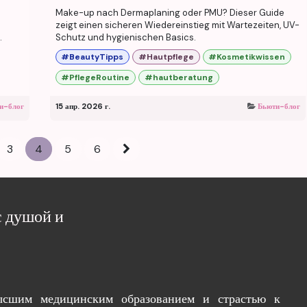
Make-up nach Dermaplaning oder PMU? Dieser Guide
zeigt einen sicheren Wiedereinstieg mit Wartezeiten, UV-
.
Schutz und hygienischen Basics.
#BeautyTipps
#Hautpflege
#Kosmetikwissen
#PflegeRoutine
#hautberatung
и-блог
15 апр. 2026 г.
Бьюти-блог
3
4
5
6
с душой и
ысшим медицинским образованием и страстью к