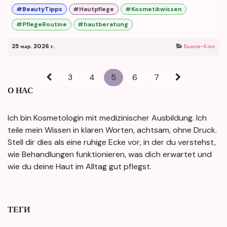
#BeautyTipps
#Hautpflege
#Kosmetikwissen
#PflegeRoutine
#hautberatung
25 мар. 2026 г.
Бьюти-блог
3
4
5
6
7
О НАС
Ich bin Kosmetologin mit medizinischer Ausbildung. Ich
teile mein Wissen in klaren Worten, achtsam, ohne Druck.
Stell dir dies als eine ruhige Ecke vor, in der du verstehst,
wie Behandlungen funktionieren, was dich erwartet und
wie du deine Haut im Alltag gut pflegst.
ТЕГИ