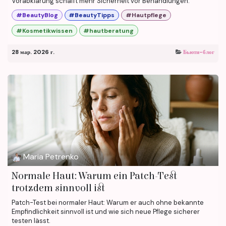
Vorabklärung schafft mehr Sicherheit vor Behandlungen.
#BeautyBlog
#BeautyTipps
#Hautpflege
#Kosmetikwissen
#hautberatung
28 мар. 2026 г.
Бьюти-блог
Maria Petrenko
Normale Haut: Warum ein Patch-Test
trotzdem sinnvoll ist
Patch-Test bei normaler Haut: Warum er auch ohne bekannte
Empfindlichkeit sinnvoll ist und wie sich neue Pflege sicherer
testen lässt.