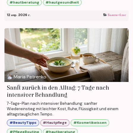
#hautberatung
#hautgesundheit
12 апр. 2026 г.
Бьюти-блог
Maria Petrenko
Sanft zurück in den Alltag: 7 Tage nach
intensiver Behandlung
7-Tage-Plan nach intensiver Behandlung: sanfter
Wiedereinstieg mit leichter Kost, Ruhe, Flüssigkeit und einem
alltagstauglichen Tempo.
#BeautyTipps
#Hautpflege
#Kosmetikwissen
#PflegeRoutine
#hautberatung