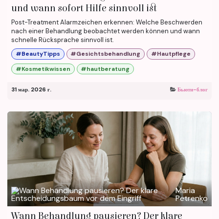
und wann sofort Hilfe sinnvoll ist
Post-Treatment Alarmzeichen erkennen: Welche Beschwerden
nach einer Behandlung beobachtet werden können und wann
schnelle Rücksprache sinnvoll ist.
#BeautyTipps
#Gesichtsbehandlung
#Hautpflege
#Kosmetikwissen
#hautberatung
31 мар. 2026 г.
Бьюти-блог
Maria
Petrenko
Wann Behandlung pausieren? Der klare