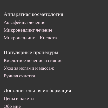
Аппаратная косметология
Аквафейшл лечение
Микронедлинг лечение
Микронедлинг + Кислота
Популярные процедуры
Кислотное лечение и сияние
Уход за ногами и массаж
Ручная очистка
Дополнительная информация
Цены и пакеты
Обо мне