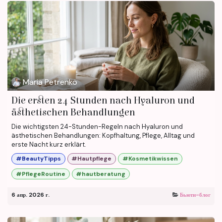
Maria Petrenko
Die ersten 24 Stunden nach Hyaluron und
ästhetischen Behandlungen
Die wichtigsten 24-Stunden-Regeln nach Hyaluron und
ästhetischen Behandlungen: Kopfhaltung, Pflege, Alltag und
erste Nacht kurz erklärt.
#BeautyTipps
#Hautpflege
#Kosmetikwissen
#PflegeRoutine
#hautberatung
6 апр. 2026 г.
Бьюти-блог