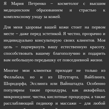
Я Мария Петренко – косметолог с высшим
медицинским образованием и страстью к
комплексному уходу за кожей.
Для меня здоровье вашей кожи стоит на первом
месте – даже перед эстетикой. Я честно, прозрачно и
индивидуально консультирую своих клиентов. Моя
цель – подчеркнуть вашу естественную красоту,
способствовать вашему благополучию и подарить
вам небольшую передышку от повседневной жизни.
Многие мои клиентки приходят не только из
Фелльбаха, но и из Штутгарта, Вайблинга,
Шорндорфа, Эсслинга или Вайнштадта. Особенно
популярны такие процедуры, как аквафейшл,
микронедлинг, чистка, кислотные процедуры, а также
расслабляющий педикюр и массажи – для любой