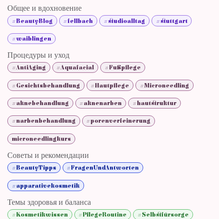
Общее и вдохновение
#BeautyBlog
#fellbach
#studioalltag
#stuttgart
#waiblingen
Процедуры и уход
#AntiAging
#Aquafacial
#Fußpflege
#Gesichtsbehandlung
#Hautpflege
#Microneedling
#aknebehandlung
#aknenarben
#hautstruktur
#narbenbehandlung
#porenverfeinerung
microneedlingkurs
Советы и рекомендации
#BeautyTipps
#FragenUndAntworten
#apparativekosmetik
Темы здоровья и баланса
#Kosmetikwissen
#PflegeRoutine
#Selbstfürsorge