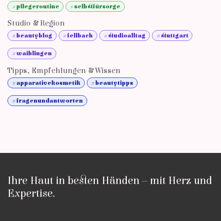
#pflegeroutine
#selbstfürsorge
Studio & Region
#beautyblog
#fellbach
#studioalltag
#stuttgart
#waiblingen
Tipps, Empfehlungen & Wissen
#apparativekosmetik
#beautytipps
#fragenundantworten
Ihre Haut in besten Händen – mit Herz und
Expertise.