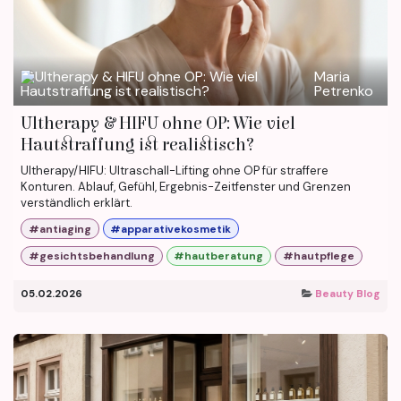
Maria
Petrenko
Ultherapy & HIFU ohne OP: Wie viel
Hautstraffung ist realistisch?
Ultherapy/HIFU: Ultraschall-Lifting ohne OP für straffere
Konturen. Ablauf, Gefühl, Ergebnis-Zeitfenster und Grenzen
verständlich erklärt.
#antiaging
#apparativekosmetik
#gesichtsbehandlung
#hautberatung
#hautpflege
05.02.2026
Beauty Blog