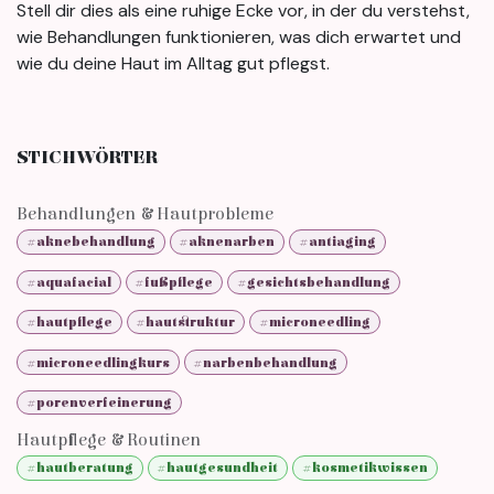
Stell dir dies als eine ruhige Ecke vor, in der du verstehst,
wie Behandlungen funktionieren, was dich erwartet und
wie du deine Haut im Alltag gut pflegst.
STICHWÖRTER
Behandlungen & Hautprobleme
#aknebehandlung
#aknenarben
#antiaging
#aquafacial
#fußpflege
#gesichtsbehandlung
#hautpflege
#hautstruktur
#microneedling
#microneedlingkurs
#narbenbehandlung
#porenverfeinerung
Hautpflege & Routinen
#hautberatung
#hautgesundheit
#kosmetikwissen