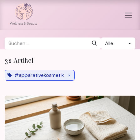
Zum Inhalt springen
Alle
32 Artikel
#apparativekosmetik
×