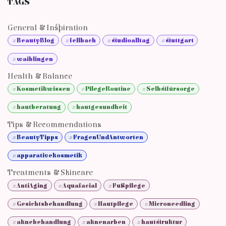
TAGS
General & Inspiration
#BeautyBlog
#fellbach
#studioalltag
#stuttgart
#waiblingen
Health & Balance
#Kosmetikwissen
#PflegeRoutine
#Selbstfürsorge
#hautberatung
#hautgesundheit
Tips & Recommendations
#BeautyTipps
#FragenUndAntworten
#apparativekosmetik
Treatments & Skincare
#AntiAging
#Aquafacial
#Fußpflege
#Gesichtsbehandlung
#Hautpflege
#Microneedling
#aknebehandlung
#aknenarben
#hautstruktur