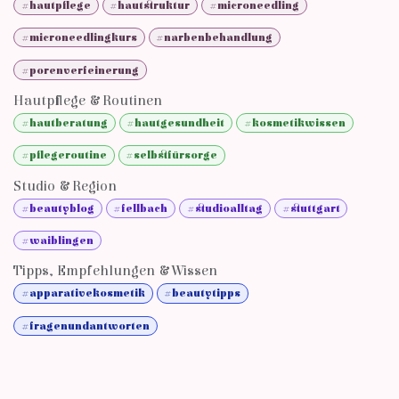
#hautpflege
#hautstruktur
#microneedling
#microneedlingkurs
#narbenbehandlung
#porenverfeinerung
Hautpflege & Routinen
#hautberatung
#hautgesundheit
#kosmetikwissen
#pflegeroutine
#selbstfürsorge
Studio & Region
#beautyblog
#fellbach
#studioalltag
#stuttgart
#waiblingen
Tipps, Empfehlungen & Wissen
#apparativekosmetik
#beautytipps
#fragenundantworten