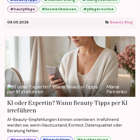
#hautpflege
#kosmetikwissen
#pflegeroutine
08.05.2026
Beauty Blog
Maria
Petrenko
KI oder Expertin? Wann Beauty-Tipps per KI
irreführen
AI-Beauty-Empfehlungen können orientieren. Irreführend
werden sie, wenn Hautzustand, Kontext, Datenqualität oder
Beratung fehlen.
#beautyblog
#beautytipps
#hautberatung