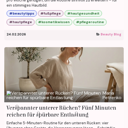
pro Woche genügen, um die Routine sinnvoll zu erweitern – für
ein stimmiges Hautbild.
#beautytipps
#fußpflege
#hautgesundheit
#hautpflege
#kosmetikwissen
#pflegeroutine
24.02.2026
Beauty Blog
Maria
Petrenko
Verspannter unterer Rücken? Fünf Minuten
reichen für spürbare Entlastung
Einfache 5-Minuten-Routine für den unteren Rücken: vier