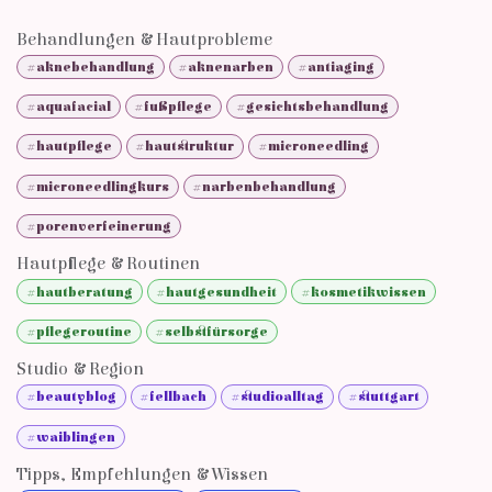
Behandlungen & Hautprobleme
#aknebehandlung
#aknenarben
#antiaging
#aquafacial
#fußpflege
#gesichtsbehandlung
#hautpflege
#hautstruktur
#microneedling
#microneedlingkurs
#narbenbehandlung
#porenverfeinerung
Hautpflege & Routinen
#hautberatung
#hautgesundheit
#kosmetikwissen
#pflegeroutine
#selbstfürsorge
Studio & Region
#beautyblog
#fellbach
#studioalltag
#stuttgart
#waiblingen
Tipps, Empfehlungen & Wissen