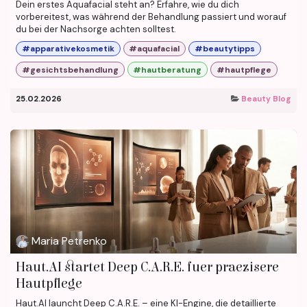
Dein erstes Aquafacial steht an? Erfahre, wie du dich
vorbereitest, was während der Behandlung passiert und worauf
du bei der Nachsorge achten solltest.
#apparativekosmetik
#aquafacial
#beautytipps
#gesichtsbehandlung
#hautberatung
#hautpflege
25.02.2026
Beauty Blog
Maria Petrenko
Haut.AI startet Deep C.A.R.E. fuer praezisere
Hautpflege
Haut.AI launcht Deep C.A.R.E. – eine KI-Engine, die detaillierte