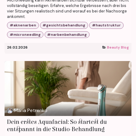
Microneedling kann Aknenarben sichtbar verbessern, aber nicht
vollständig beseitigen. Erfahre, welche Ergebnisse nach drei bis
vier Sitzungen realistisch sind und worauf es bei der Nachsorge
ankommt.
#aknenarben
#gesichtsbehandlung
#hautstruktur
#microneedling
#narbenbehandlung
26.02.2026
Beauty Blog
Maria Petrenko
Dein erstes Aquafacial: So startest du
entspannt in die Studio-Behandlung